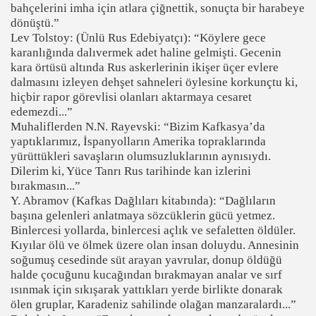
bahçelerini imha için atlara çiğnettik, sonuçta bir harabeye
dönüştü.”
Lev Tolstoy: (Ünlü Rus Edebiyatçı): “Köylere gece
karanlığında dalıvermek adet haline gelmişti. Gecenin
kara örtüsü altında Rus askerlerinin ikişer üçer evlere
dalmasını izleyen dehşet sahneleri öylesine korkunçtu ki,
hiçbir rapor görevlisi olanları aktarmaya cesaret
edemezdi...”
Muhaliflerden N.N. Rayevski: “Bizim Kafkasya’da
yaptıklarımız, İspanyolların Amerika topraklarında
yürüttükleri savaşların olumsuzluklarının aynısıydı.
Dilerim ki, Yüce Tanrı Rus tarihinde kan izlerini
bırakmasın...”
Y. Abramov (Kafkas Dağlıları kitabında): “Dağlıların
başına gelenleri anlatmaya sözcüklerin gücü yetmez.
Binlercesi yollarda, binlercesi açlık ve sefaletten öldüler.
Kıyılar ölü ve ölmek üzere olan insan doluydu. Annesinin
soğumuş cesedinde süt arayan yavrular, donup öldüğü
halde çocuğunu kucağından bırakmayan analar ve sırf
ısınmak için sıkışarak yattıkları yerde birlikte donarak
ölen gruplar, Karadeniz sahilinde olağan manzaralardı...”