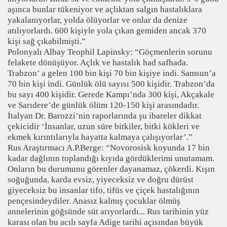
aşınca bunlar tükeniyor ve açlıktan salgın hastalıklara
yakalanıyorlar, yolda ölüyorlar ve onlar da denize
atılıyorlardı. 600 kişiyle yola çıkan gemiden ancak 370
kişi sağ çıkabilmişti.”
Polonyalı Albay Teophil Lapinsky: “Göçmenlerin sorunu
felakete dönüşüyor. Açlık ve hastalık had safhada.
Trabzon’ a gelen 100 bin kişi 70 bin kişiye indi. Samsun’a
70 bin kişi indi. Günlük ölü sayısı 500 kişidir. Trabzon’da
bu sayı 400 kişidir. Gerede Kampı’nda 300 kişi, Akçakale
ve Sarıdere’de günlük ölüm 120-150 kişi arasındadır.
İtalyan Dr. Barozzi’nin raporlarında şu ibareler dikkat
çekicidir ‘İnsanlar, uzun süre bitkiler, bitki kökleri ve
ekmek kırıntılarıyla hayatta kalmaya çalışıyorlar’.”
Rus Araştırmacı A.P.Berge: “Novorosisk koyunda 17 bin
kadar dağlının toplandığı kıyıda gördüklerimi unutamam.
Onların bu durumunu görenler dayanamaz, çökerdi. Kışın
soğuğunda, karda evsiz, yiyeceksiz ve doğru dürüst
giyeceksiz bu insanlar tifo, tifüs ve çiçek hastalığının
pençesindeydiler. Anasız kalmış çocuklar ölmüş
annelerinin göğsünde süt arıyorlardı... Rus tarihinin yüz
karası olan bu acılı sayfa Adige tarihi açısından büyük