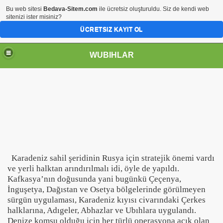
Bu web sitesi
Bedava-Sitem.com
ile ücretsiz oluşturuldu. Siz de kendi web
sitenizi ister misiniz?
ÜCRETSIZ KAYIT OL
WUBIHLAR
Karadeniz sahil şeridinin Rusya için stratejik önemi vardı
ve yerli halktan arındırılmalı idi, öyle de yapıldı.
Kafkasya’nın doğusunda yani bugünkü Çeçenya,
İnguşetya, Dağıstan ve Osetya bölgelerinde görülmeyen
sürgün uygulaması, Karadeniz kıyısı civarındaki Çerkes
halklarına, Adıgeler, Abhazlar ve Ubıhlara uygulandı.
Denize komşu olduğu için her türlü operasyona açık olan