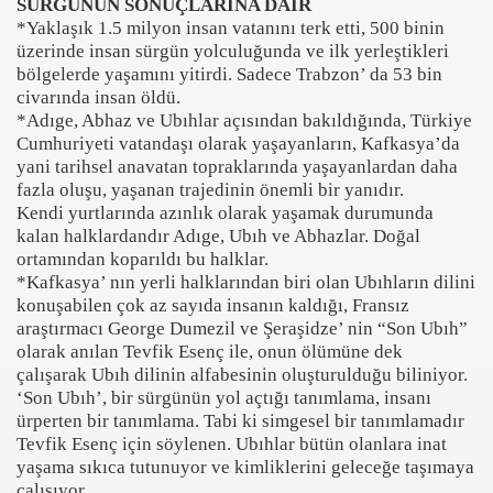
SÜRGÜNÜN SONUÇLARINA DAİR
*Yaklaşık 1.5 milyon insan vatanını terk etti, 500 binin
üzerinde insan sürgün yolculuğunda ve ilk yerleştikleri
bölgelerde yaşamını yitirdi. Sadece Trabzon’ da 53 bin
civarında insan öldü.
*Adıge, Abhaz ve Ubıhlar açısından bakıldığında, Türkiye
Cumhuriyeti vatandaşı olarak yaşayanların, Kafkasya’da
yani tarihsel anavatan topraklarında yaşayanlardan daha
fazla oluşu, yaşanan trajedinin önemli bir yanıdır.
Kendi yurtlarında azınlık olarak yaşamak durumunda
kalan halklardandır Adıge, Ubıh ve Abhazlar. Doğal
ortamından koparıldı bu halklar.
*Kafkasya’ nın yerli halklarından biri olan Ubıhların dilini
konuşabilen çok az sayıda insanın kaldığı, Fransız
araştırmacı George Dumezil ve Şeraşidze’ nin “Son Ubıh”
olarak anılan Tevfik Esenç ile, onun ölümüne dek
çalışarak Ubıh dilinin alfabesinin oluşturulduğu biliniyor.
‘Son Ubıh’, bir sürgünün yol açtığı tanımlama, insanı
ürperten bir tanımlama. Tabi ki simgesel bir tanımlamadır
Tevfik Esenç için söylenen. Ubıhlar bütün olanlara inat
yaşama sıkıca tutunuyor ve kimliklerini geleceğe taşımaya
çalışıyor.