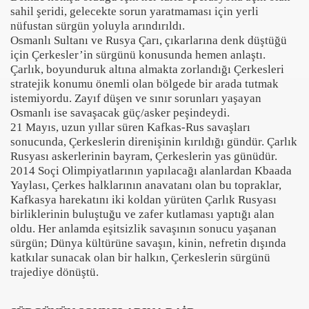
sahil şeridi, gelecekte sorun yaratmaması için yerli
nüfustan sürgün yoluyla arındırıldı.
Osmanlı Sultanı ve Rusya Çarı, çıkarlarına denk düştüğü
için Çerkesler’in sürgünü konusunda hemen anlaştı.
Çarlık, boyunduruk altına almakta zorlandığı Çerkesleri
stratejik konumu önemli olan bölgede bir arada tutmak
istemiyordu. Zayıf düşen ve sınır sorunları yaşayan
Osmanlı ise savaşacak güç/asker peşindeydi.
21 Mayıs, uzun yıllar süren Kafkas-Rus savaşları
sonucunda, Çerkeslerin direnişinin kırıldığı gündür. Çarlık
Rusyası askerlerinin bayram, Çerkeslerin yas günüdür.
2014 Soçi Olimpiyatlarının yapılacağı alanlardan Kbaada
Yaylası, Çerkes halklarının anavatanı olan bu topraklar,
Kafkasya harekatını iki koldan yürüten Çarlık Rusyası
birliklerinin buluştuğu ve zafer kutlaması yaptığı alan
oldu. Her anlamda eşitsizlik savaşının sonucu yaşanan
sürgün; Dünya kültürüne savaşın, kinin, nefretin dışında
katkılar sunacak olan bir halkın, Çerkeslerin sürgünü
trajediye dönüştü.