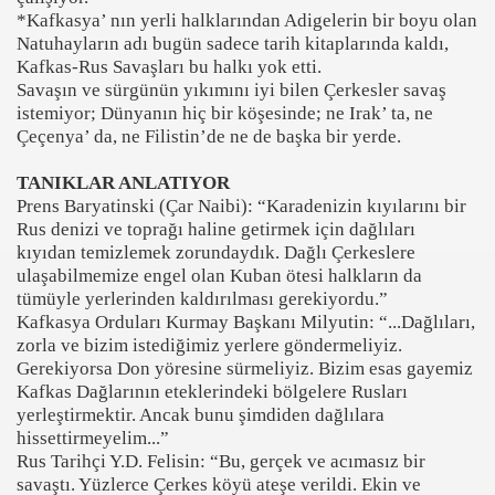
*Kafkasya’ nın yerli halklarından Adigelerin bir boyu olan
Natuhayların adı bugün sadece tarih kitaplarında kaldı,
Kafkas-Rus Savaşları bu halkı yok etti.
Savaşın ve sürgünün yıkımını iyi bilen Çerkesler savaş
istemiyor; Dünyanın hiç bir köşesinde; ne Irak’ ta, ne
Çeçenya’ da, ne Filistin’de ne de başka bir yerde.
TANIKLAR ANLATIYOR
Prens Baryatinski (Çar Naibi): “Karadenizin kıyılarını bir
Rus denizi ve toprağı haline getirmek için dağlıları
kıyıdan temizlemek zorundaydık. Dağlı Çerkeslere
ulaşabilmemize engel olan Kuban ötesi halkların da
tümüyle yerlerinden kaldırılması gerekiyordu.”
Kafkasya Orduları Kurmay Başkanı Milyutin: “...Dağlıları,
zorla ve bizim istediğimiz yerlere göndermeliyiz.
Gerekiyorsa Don yöresine sürmeliyiz. Bizim esas gayemiz
Kafkas Dağlarının eteklerindeki bölgelere Rusları
yerleştirmektir. Ancak bunu şimdiden dağlılara
hissettirmeyelim...”
Rus Tarihçi Y.D. Felisin: “Bu, gerçek ve acımasız bir
savaştı. Yüzlerce Çerkes köyü ateşe verildi. Ekin ve