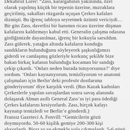
Dekabrist Lorer: “Zass, karargahının yakınında, özel
olarak yapılmış küçük bir tepenin üzerine, mızraklara
geçirilmiş, sakalları rüzgarda uçuşan Çerkes kafaları
dizmişti. Bu iğrenç tabloyu seyretmek üzüntü vericiydi…
Bir gün Zass, davetlisi bir hanımın ricası üzerine düşman
kafalarını kaldırmayı kabul etti. Generalin çalışma odasına
girdiğimizde dayanılmaz, iğrenç bir kokuyla sarsıldım.
Zass gülerek, yatağın altında kafaların konduğu
sandıkların bulunduğunu söyleyerek şaşkınlığımızı
giderdi ve camlaşmış gözleriyle korkunç şekilde bize
bakan birkaç kafanın bulunduğu kocaman bir sandığı
çekip çıkardı. ‘Onları neden burada tutuyorsunuz?’ diye
sordum. ‘Onları kaynatıyorum, temizliyorum ve anatomi
çalışmaları için Berlin’deki profesör dostlarıma
gönderiyorum’ diye karşılık verdi. (Rus Kazak kadınları
Çerkeslerle yapılan savaşlardan sonra savaş alanında
dolaşarak Alman asıllı General Zass’ın iyi para ödediği
Çerkes kafalarını kesiyorlardı. Zass, birçok kafayı
kaynatıp temizledi ve Berlin’e gönderdi.)
Fransız Gazeteci A. Fonvill: “Gemicilerin gözü
doymuyordu. 50-60 kişilik gemiye 200-300 kişi
alıyorlardı. Biraz su ve ekmekle yola çıkmışlardı. 5-6 günü