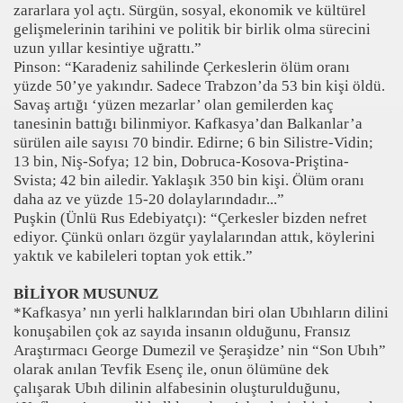
zararlara yol açtı. Sürgün, sosyal, ekonomik ve kültürel
gelişmelerinin tarihini ve politik bir birlik olma sürecini
uzun yıllar kesintiye uğrattı.”
Pinson: “Karadeniz sahilinde Çerkeslerin ölüm oranı
yüzde 50’ye yakındır. Sadece Trabzon’da 53 bin kişi öldü.
Savaş artığı ‘yüzen mezarlar’ olan gemilerden kaç
tanesinin battığı bilinmiyor. Kafkasya’dan Balkanlar’a
sürülen aile sayısı 70 bindir. Edirne; 6 bin Silistre-Vidin;
13 bin, Niş-Sofya; 12 bin, Dobruca-Kosova-Priştina-
Svista; 42 bin ailedir. Yaklaşık 350 bin kişi. Ölüm oranı
daha az ve yüzde 15-20 dolaylarındadır...”
Puşkin (Ünlü Rus Edebiyatçı): “Çerkesler bizden nefret
ediyor. Çünkü onları özgür yaylalarından attık, köylerini
yaktık ve kabileleri toptan yok ettik.”
BİLİYOR MUSUNUZ
*Kafkasya’ nın yerli halklarından biri olan Ubıhların dilini
konuşabilen çok az sayıda insanın olduğunu, Fransız
Araştırmacı George Dumezil ve Şeraşidze’ nin “Son Ubıh”
olarak anılan Tevfik Esenç ile, onun ölümüne dek
çalışarak Ubıh dilinin alfabesinin oluşturulduğunu,