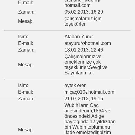
E-mail:
hotmail.com
Zaman:
05.02.2013, 16:29
çalışmalarnız için
Mesaj:
teşekürler
İsim:
Atadan Yürür
E-mail:
atayurur
hotmail.com
Zaman:
18.01.2013, 22:46
Çalışmalarınız ve
emeklerinize çok
Mesaj:
teşekkürler.Sevgi ve
Saygılarımla.
İsim:
aytek erer
E-mail:
miçaç010
hotmail.com
Zaman:
21.07.2012, 19:15
Wubıh'ların Cac
ailesindenim,1864 ve
öncesindeki Adige
bayragında 12 yıldızdan
biri Wubıh toplumunu
Mesaj:
ifade etmektedir,bizim