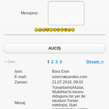
Mesajınız:
AUCIŞ
<-Geri
1
2
3
4
Devam ->
İsim:
Bora Eser
E-mail:
ozercn
yandex.com
Zaman:
21.07.2016, 09:02
Yunanlarin(Akalar,
Wubihlar'in torunu
oldugunu bir yer de
okudum.Yunan
Mesaj:
mitolojisi, Nart