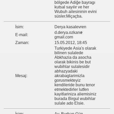
bölgede Adiğe bayragı
kutsal sayılır ve her
Wubuh ailesininin evini
süsler.Miçaçba.
İsim:
Derya kasalevren
d.derya.ozkan
E-mail:
gmail.com
Zaman:
15.05.2012, 18:45
Turkiyede Asia's olarak
bilinen sulalede
Abkhazia da asocha
olarak bikinis be but
wubihlar sulalesidir
abhazyadaki
Mesaj:
akrabaglarimizla
gorusmekteyiz
kendileride bunu tenor
etmektedirler lutfen
kayitlariniza aliemisiniz
burada Birgul wubihlar
sulale ado Elsie.
İsim:
Av. Burhan Gün