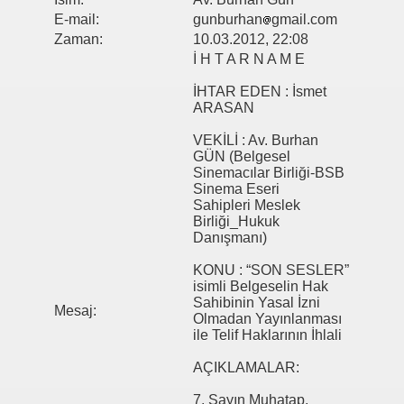
E-mail:
gunburhan
gmail.com
Zaman:
10.03.2012, 22:08
İ H T A R N A M E
İHTAR EDEN : İsmet
ARASAN
VEKİLİ : Av. Burhan
GÜN (Belgesel
Sinemacılar Birliği-BSB
Sinema Eseri
Sahipleri Meslek
Birliği_Hukuk
Danışmanı)
KONU : “SON SESLER”
isimli Belgeselin Hak
Sahibinin Yasal İzni
Mesaj:
Olmadan Yayınlanması
ile Telif Haklarının İhlali
AÇIKLAMALAR:
7. Sayın Muhatap,