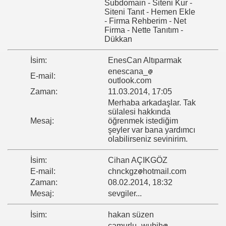
Subdomain - Siteni Kur -
Siteni Tanıt - Hemen Ekle
- Firma Rehberim - Net
Firma - Nette Tanıtım -
Dükkan
İsim:
EnesCan Altıparmak
enescana_
E-mail:
outlook.com
Zaman:
11.03.2014, 17:05
Merhaba arkadaşlar. Tak
sülalesi hakkında
Mesaj:
öğrenmek istediğim
şeyler var bana yardımcı
olabilirseniz sevinirim.
İsim:
Cihan AÇIKGÖZ
E-mail:
chnckgz
hotmail.com
Zaman:
08.02.2014, 18:32
Mesaj:
sevgiler...
İsim:
hakan süzen
camurlu_wubih