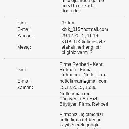
mitolojisinden gelme
imis.Bu ne kadar
dogrudur.
İsim:
özden
E-mail:
kblk_315
hotmail.com
Zaman:
29.12.2015, 11:19
KUBLUK kelimesiyle
Mesaj:
alakalı herhangi bir
bilginiz varmı ?
Firma Rehberi - Kent
İsim:
Rehberi - Firma
Rehberim - Nette Firma
E-mail:
nettefirmam
gmail.com
Zaman:
15.12.2015, 15:36
Nettefirma.com |
Türkiyenin En Hızlı
Büyüyen Firma Rehberi
Firmanızı, işletmenizi
nette firma rehberine
kayıt ederek google,