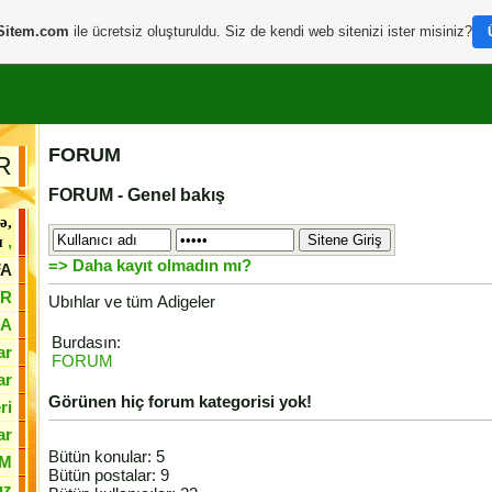
Sitem.com
ile ücretsiz oluşturuldu. Siz de kendi web sitenizi ister misiniz?
FORUM
R
FORUM - Genel bakış
ə,
,
и
=> Daha kayıt olmadın mı?
FA
AR
Ubıhlar ve tüm Adigeler
ÇA
Burdasın:
ar
FORUM
ar
Görünen hiç forum kategorisi yok!
ri
ar
Bütün konular: 5
M
Bütün postalar: 9
ız