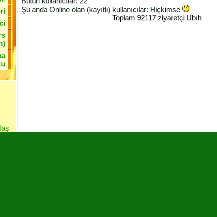
Bütün kullanıcılar: 22
Şu anda Online olan (kayıtlı) kullanıcılar: Hiçkimse
ri
Toplam 92117 ziyaretçi Ubıh
ci
rs
n)
ma
zu
laş