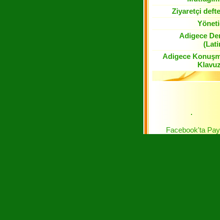
Ziyaretçi defte
Yöneti
Adigece De
(Lati
Adigece Konuş
Klavu
Facebook'ta Pay