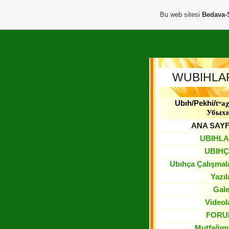
Bu web sitesi
Bedava-
WUBIHLA
Ubıh/Pekhi/
tʷaχ
Убых
ANA SAY
UBIHL
UBIH
Ubıhça Çalışmal
Yazıl
Gale
Videol
FORU
Mutfağım